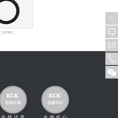
C 55*70*1...
在 线 计 算
仓 储 中 心