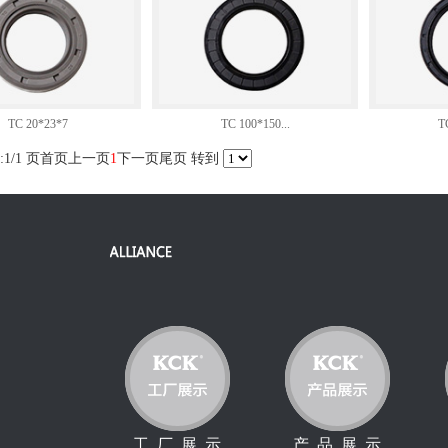
TC 20*23*7
TC 100*150...
T
1/1 页
首页
上一页
1
下一页
尾页
转到
工 厂 展 示
产 品 展 示