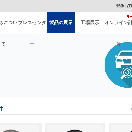
登录
注
|
ちについ
プレスセンタ
製品の展示
工場展示
オンライン
て
ー
算
封