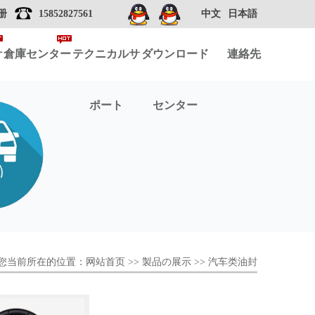
册
15852827561
中文
日本語
計
倉庫センター
テクニカルサ
ダウンロード
連絡先
ポート
センター
您当前所在的位置：
网站首页
>>
製品の展示
>>
汽车类油封