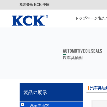
欢迎登录 KCK·中国
トップページ
私た
汽车类油
製品の展示
汽车类油封