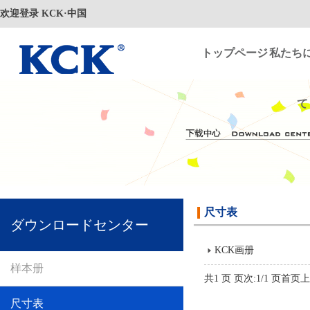
欢迎登录 KCK·中国
トップページ
私たち
て
尺寸表
ダウンロードセンター
KCK画册
样本册
共1 页 页次:1/1 页
首页
上
尺寸表