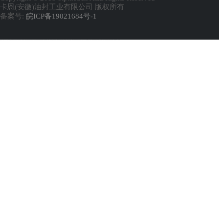
卡恩(安徽)油封工业有限公司 版权所有
备案号:
皖ICP备19021684号-1
免责声明：本网站（http://www.otp.net.cn/）内容主要来自网络及相关手册，凡在本网站出现的信息，均仅供参考。本网站将尽力确保所提供信息的准确性及可靠性，但不保证有关资料的准确性及可靠性，读者在使用前请进一步核实，并对任何自主决定的行为负责。本网站对有关资料所引致的错误、不确或遗漏，概不负任何法律责任。 本网站刊载的所有内容（包括但不仅限文字、图片、LOGO、音频、视频、软件、程序等）版权归原作者所有。任何单位或个人认为本网站中的内容可能涉嫌侵犯其知识产权或存在不实内容时，请及时通知本站，予以删除。